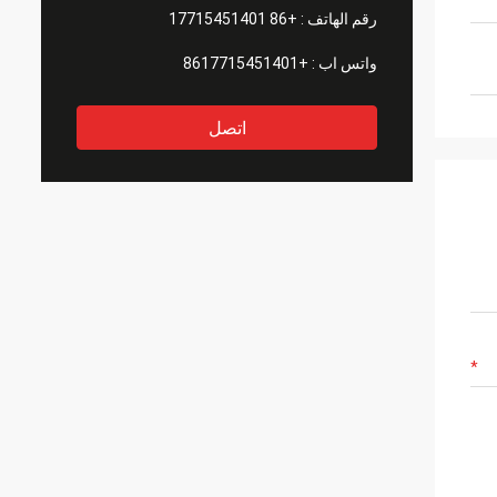
رقم الهاتف :
+86 17715451401
واتس اب :
+8617715451401
اتصل