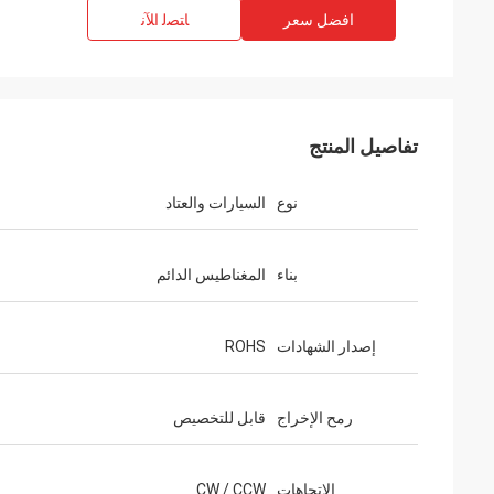
افضل سعر
ﺎﺘﺼﻟ ﺍﻶﻧ
تفاصيل المنتج
نوع
السيارات والعتاد
بناء
المغناطيس الدائم
إصدار الشهادات
ROHS
رمح الإخراج
قابل للتخصيص
الاتجاهات
CW / CCW