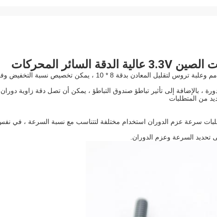
VSM08-016-10G25M3 هو استخدام محرك متدرج صغير بقطر 8 مم وعلبة تروس لتقليل المعادن بدقة 8 * 10 ، يمكن تخصيص نسبة التخفيض 
ية للمحرك هي 18 درجة ، أي 20 خطوة لكل دورة ، بالإضافة إلى تأثير تباطؤ صندوق التباطؤ ، يمكن أن تصل دقة زاوية دوران
ن للعميل وفقًا لمتطلبات سرعة عزم الدوران استخدام مختلفة لتتناسب مع نسبة السرعة ، في نف
ى تحديد السرعة وعزم الدوران.