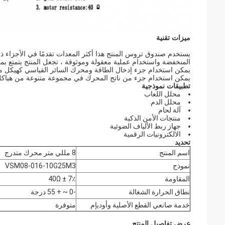
ميزات تقنية
يستخدم صندوق تروس المنتج هذا أكثر المعدات تقدمًا في الأجزاء ذات ا
المنخفضة واستخدام عملية معقولة وموثوقة ، تجعل المنتج يتمتع بم
يمكن استخدام جزء إدخال الطاقة ومحرك السائر القياسي كهيكل مسبار ، و FPC ، و FFC ، وكابل ثنائي الفينيل متعدد الكل
يمكن استخدام جزء من ناتج المحرك في مجموعة متنوعة من هياكل الإخراج ، 
تطبيقات نموذجية
محلل اللعاب
محلل الدم
آلة لحام
منتجات الأمن الذكية
جهاز ربط الألياف الضوئية
الالكترونيات الرقمية
تحديد
اسم المنتج
8 مللي متر محرك متدرج
نموذج
VSM08-016-10G25M3
المقاومة
40Ω ± 7٪
نطاق الحرارة الشغالة
-0 ~ + 55 درجة
خدمة صانعي القطع الأصلية وأوديإم
متوفرة
عرض تفاصيل المنتج