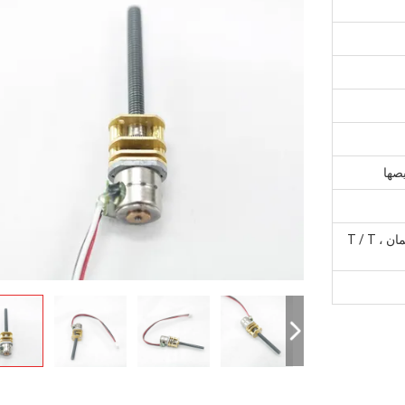
صها
مونيغرام ، ويسترن يونيون ، بطاقة الائتمان ، T / T