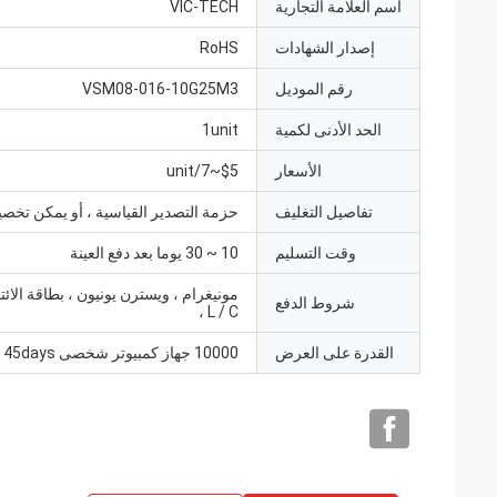
اسم العلامة التجارية
VIC-TECH
إصدار الشهادات
RoHS
رقم الموديل
VSM08-016-10G25M3
الحد الأدنى لكمية
1unit
الأسعار
$5~7/unit
تفاصيل التغليف
حزمة التصدير القياسية ، أو يمكن تخصي
وقت التسليم
10 ~ 30 يوما بعد دفع العينة
شروط الدفع
، L / C
القدرة على العرض
10000 جهاز كمبيوتر شخصى 45days