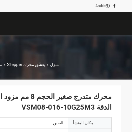
Arabic
منزل
/
يعشّق محرك Stepper
/
محرك م
الدقة VSM08-016-10G25M3
مكان المنشأ
الصين