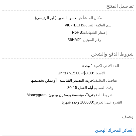
تفاصيل المنتج
مكان المنشأ:
جيانغسو ، الصين (البر الرئيسي)
اسم العلامة التجارية:
VIC-TECH
إصدار الشهادات:
RoHS
رقم الموديل:
36HM21
شروط الدفع والشحن
الحد الأدنى لكمية:
1 وحدة
الأسعار:
$8.00 - $15.00 / Units
تفاصيل التغليف:
حزمة التصدير القياسية ، أو يمكن تخصيصها
وقت التسليم:
أيام العمل 15-30
شروط الدفع:
تي/T، مؤسسة ويسترن يونيون، Moneygram
القدرة على العرض:
100000 وحدة شهريا
وصف
السائر المحرك الهجين