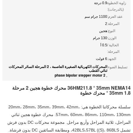
زاوية الخطوة
0.9 درجة
(بالدرجات):
عقد العزم:
1100 جرام سم
المرحلة:
2
النوع:
هجين
الوزن:
130 جرام
الحالية /
0.5 أ
المرحلة:
الجهد:
6 فولت
المحركات الكهربائية الصغيرة العاصمة ، 2 المرحلة السائر المحركات
تسليط الضوء:
ثنائي القطب
2 phase bipolar stepper motor
,
36HM211.8 ° 35mm NEMA14 محرك خطوة هجين 2 مرحلة
35mm 1.8 ° محرك خطوة
سلسلة محركاتنا الخطوة هي: 20mm، 28mm، 35mm، 39mm، 42mm،
57mm، 60mm، 86mm، 110mm، 130mm. محرك خطوة هجين ثنائي
المراحل، ثلاثية المراحل وأربع مراحل. مجموعة محركات DC بدون فرش
تشمل 42BLS،57BL ((S)، 86BLS، ومطابقة السائقين DC بدون فرشاة.