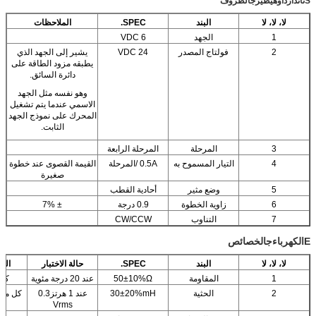
S
تاندارد
أوه
يطير
ج
الظروف
لا، لا، لا
البند
SPEC.
الملاحظات
1
الجهد
6 VDC
2
فولتاج المصدر
24 VDC
يشير إلى الجهد الذي
يطبقه مزود الطاقة على
دائرة السائق.
وهو نفسه مثل الجهد
الاسمي عندما يتم تشغيل
المحرك على نموذج الجهد
الثابت.
3
المرحلة
المرحلة الرابعة
4
التيار المسموح به
0.5A /المرحلة
القيمة القصوى عند خطوة
صغيرة
5
وضع مثير
أحادية القطب
6
زاوية الخطوة
0.9 درجة
± 7%
7
التناوب
CW/CCW
E
الكهرباء
ج
الخصائص
لا، لا، لا
البند
SPEC.
حالة الاختبار
الم
1
المقاومة
50±10%Ω
عند 20 درجة مئوية
كل 
2
الحثية
30±20%mH
عند 1 هرتز0.3
كل مرحلة 
Vrms