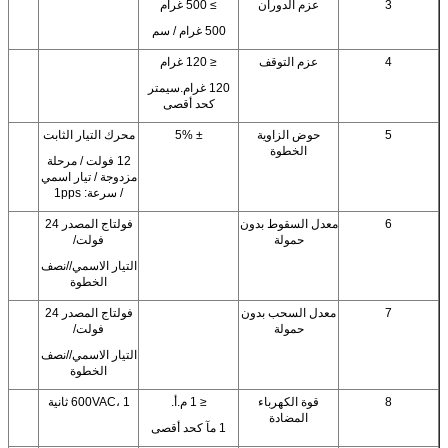
3
عزم الدوران
≥ 500 غرام
500 غرام / سم
4
عزم التوقف
≤ 120 غرام
120 غرام.سيمتر
كحد أقصى
5
حوض الزاوية
± 5%
محرك التيار الثابت
الخطوة
12 فولت / مرحلة
مزدوجة / تيار اسمي
/ سرعة: 1pps
6
معدل السقوط بدون
فولتاج المصدر 24
حمولة
فولت/
التيار الاسمي//نصف
الخطوة
7
معدل السحب بدون
فولتاج المصدر 24
حمولة
فولت/
التيار الاسمي//نصف
الخطوة
8
قوة الكهرباء
≤ 1 م.أ.
600VAC، 1 ثانية
المضادة
1 مآ كحد أقصى