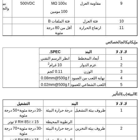
9
مقاومة العزل
≥100 MΩ
500VDC
بين 
والجر
100 مومين
10
فئة العزل
فئة الملفات B
11
ارتفاع الحرارة
أقل من 80 درجة
مئوية
م
إيكانيكال
ج
الخصائص
لا، لا، لا
البند
SPEC.
1
أبعاد المخطط
انظر الرسم التقني
2
2
عزم الدوار
10 غرام
3
الوزن
0.11 كجم
4
نهاية اللعب من العمود
0.08mm@500g.f
5
اللعب الشعاعي للعمود
0.02mm@500g.f
E
البيئة
(ب)
التأثير
لا، لا، لا
البند
التشغيل
1
ظروف بيئة التشغيل
درجة حرارة البيئة
-20 درجة مئوية+50 درجة
مئوية
الرطوبة المحيطة
15 ٪ 85٪ RH لا توتر
2
ظروف بيئة التخزين
درجة حرارة البيئة
-30 درجة مئوية+70 درجة
مئوية
الرطوبة المحيطة
15 ٪ 85٪ RH لا توتر