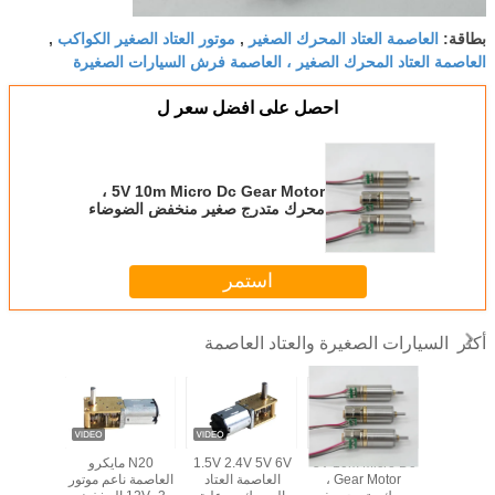
العاصمة العتاد المحرك الصغير
موتور العتاد الصغير الكواكب
بطاقة:
,
,
العاصمة العتاد المحرك الصغير ، العاصمة فرش السيارات الصغيرة
احصل على افضل سعر ل
5V 10m Micro Dc Gear Motor ،
محرك متدرج صغير منخفض الضوضاء
وعزم دوران صغير
استمر
السيارات الصغيرة والعتاد العاصمة
أكثر
2.4 ~ 6V تحميل
5V 10m Micro Dc
1.5V 2.4V 5V 6V
N20 مايكرو
نح
سرعة 12250 دورة
Gear Motor ،
العاصمة العتاد
العاصمة ناعم موتور
M