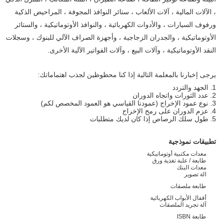
، الآلات المالية ، آلات الألعاب ، ستائر النوافذ المجوفة ، المراحيض الذكية
ورفوف السيارات ، والأدوات الكهربائية ، والنوافذ الأوتوماتيكية ، والستائر
الأوتوماتيكية ، والجدران الزجاجية ، وأجهزة الصراف الآلي للبنوك ، وسجلات
النقد الأوتوماتيكية ، وآلات البيع ، وآلات الفواتير الآلية الأخرى.
يرجى إخبارنا بالمعلمة التالية إذا كنا محظوظين لجذب اهتماماتك:
1. الجهد والتردد
2. عدد الثورات واتجاه الدوران
3. نوع عمود الإخراج (عمودنا القياسي هو العمود المخصص لكم)
4. عزم الدوران على رمح الإخراج
5. طول سلك الرصاص إذا كان لديك متطلبات
تطبيقات نموذجية
معدات مكتبية أوتوماتيكية
طابعة / علبة تغذية ورق
معدات البنك
الة تصوير
طابعة ملصقات
أقفال الأبواب الكهربائية
آلة تجريد الملصقات
طابعة ISBN