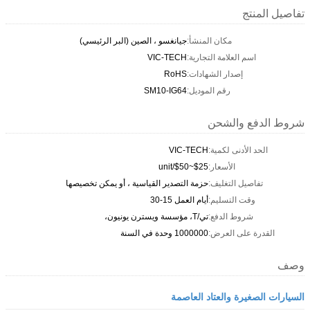
تفاصيل المنتج
مكان المنشأ:
جيانغسو ، الصين (البر الرئيسي)
اسم العلامة التجارية:
VIC-TECH
إصدار الشهادات:
RoHS
رقم الموديل:
SM10-IG64
شروط الدفع والشحن
الحد الأدنى لكمية:
VIC-TECH
الأسعار:
$25~$50/unit
تفاصيل التغليف:
حزمة التصدير القياسية ، أو يمكن تخصيصها
وقت التسليم:
أيام العمل 15-30
شروط الدفع:
تي/T، مؤسسة ويسترن يونيون،
القدرة على العرض:
1000000 وحدة في السنة
وصف
السيارات الصغيرة والعتاد العاصمة