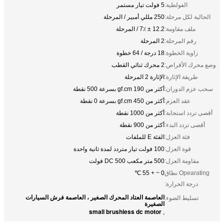
الفولطية:
5 فولت تيار مستمر
الحالية لكل مرحلة:
250 مللي أمبير / المرحلة
ملف مقاومة:
12.2 ± 7٪ / المرحلة
رقم المرحلة:
2 المرحلة
زاوية الخطوة:
18 درجة / 64 خطوة
وضع محرك الأقراص:
2 محرك ثنائي القطب
طريقة الإثارة:
الإثارة 2 المرحلة
سحب عزم الدوران:
أكثر من 190 gf.cm بسرعة 500 نقطة
عقد العزم:
أكثر من 450 gf.cm بسرعة 0 نقطة
أقصى تردد استجابة:
أكثر من 1000 نقطة
أقصى تردد البدء:
أكثر من 900 نقطة
فئة العزل:
الفئة E للملفات
قوة العزل:
100 فولت تيار متردد لمدة ثانية واحدة
مقاومة العزل:
500 متر مكعب DC 500 فولت
Opearating نطاق
0 ~ + 55 ℃
درجة الحرارة:
العاصمة العتاد المحرك الصغير ، العاصمة فرش السيارات
تسليط الضوء:
الصغيرة
small brushless dc motor
,