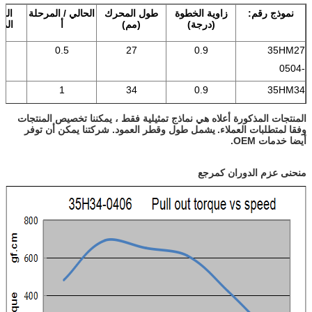
القوة
نموذج رقم:
زاوية الخطوة
طول المحرك
الحالي / المرحلة
المق
(درجة)
(مم)
أ
المر
0.5
27
0.9
35HM27
-0504
1
34
0.9
35HM34
-1004
المنتجات المذكورة أعلاه هي نماذج تمثيلية فقط ، يمكننا تخصيص المنتجات
35HM40
وفقا لمتطلبات العملاء.
0.9
40
1
يشمل طول وقطر العمود. شركتنا يمكن أن توفر
أيضا خدمات OEM.
-1004
منحنى عزم الدوران كمرجع