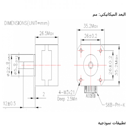
البعد الميكانيكي: مم
تطبيقات نموذجية