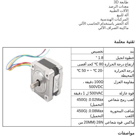
طابعة 3D
معدات الرصد
الآلات الطبية
آلة للبيع
المركبات الهندسية
آلة الحفر باستخدام الحاسب الآلي
ماكينة الصراف الآلي
تقنية معلمة
بند
تخصيص
خطوة انجيل
1.8 °
ارتفاع درجة الحرارة
80 ℃ كحد أقصى
درجة الحرارة
-20 ℃ ~ + 50 ℃
المحيطة
مقاومة العزل
100Ω دقيقة ،
500VDC
قوة عازلة
500VAC ل 1 دقيقة
لعب رمح شعاعي
0.02Max. (450G
التحميل)
شافت المحورية
0.08Max. (450G
اللعب
التحميل)
ماكس. قوة شعاعي
28N (20MM من
شفة)
مواصفات
ماكس. محوري
10N