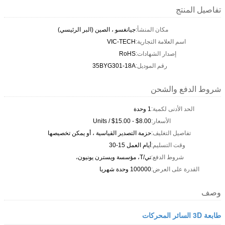
تفاصيل المنتج
مكان المنشأ:
جيانغسو ، الصين (البر الرئيسي)
اسم العلامة التجارية:
VIC-TECH
إصدار الشهادات:
RoHS
رقم الموديل:
35BYG301-18A
شروط الدفع والشحن
الحد الأدنى لكمية:
1 وحدة
الأسعار:
$8.00 - $15.00 / Units
تفاصيل التغليف:
حزمة التصدير القياسية ، أو يمكن تخصيصها
وقت التسليم:
أيام العمل 15-30
شروط الدفع:
تي/T، مؤسسة ويسترن يونيون،
القدرة على العرض:
100000 وحدة شهريا
وصف
طابعة 3D السائر المحركات