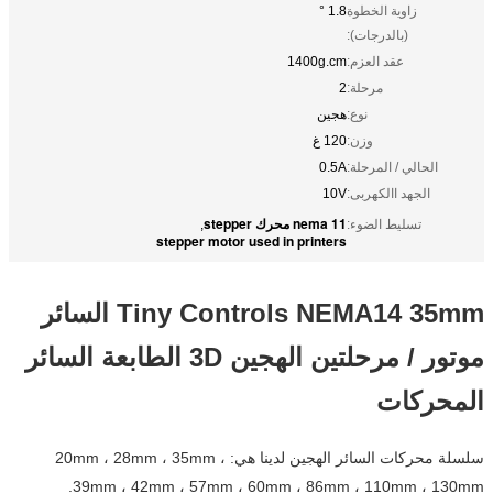
زاوية الخطوة
1.8 °
(بالدرجات):
عقد العزم:
1400g.cm
مرحلة:
2
نوع:
هجين
وزن:
120 غ
الحالي / المرحلة:
0.5A
الجهد االكهربى:
10V
nema 11 محرك stepper
تسليط الضوء:
,
stepper motor used in printers
Tiny Controls NEMA14 35mm السائر
موتور / مرحلتين الهجين 3D الطابعة السائر
المحركات
سلسلة محركات السائر الهجين لدينا هي: 20mm ، 28mm ، 35mm ،
39mm ، 42mm ، 57mm ، 60mm ، 86mm ، 110mm ، 130mm.