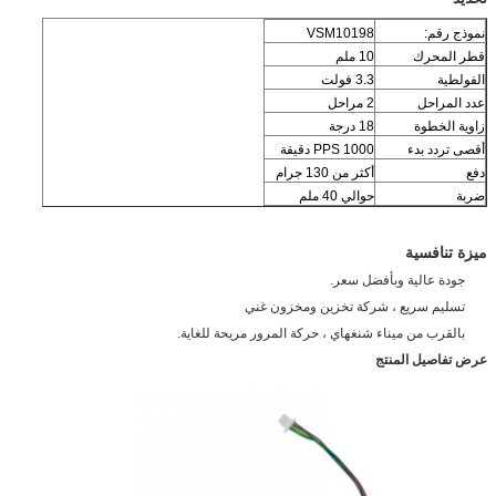
نموذج رقم:
VSM10198
قطر المحرك
10 ملم
الفولطية
3.3 فولت
عدد المراحل
2 مراحل
زاوية الخطوة
18 درجة
أقصى تردد بدء
1000 PPS دقيقة
دفع
أكثر من 130 جرام
ضربة
حوالي 40 ملم
ميزة تنافسية
جودة عالية وبأفضل سعر.
تسليم سريع ، شركة تخزين ومخزون غني
بالقرب من ميناء شنغهاي ، حركة المرور مريحة للغاية.
عرض تفاصيل المنتج