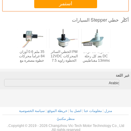
استمر
خطي Stepper السيارات
أكثر
خطي خطي
7.5 درجة 12 فولت
PM الخطي السائر
35 ملم 0.6 أوزان
 الدقة
DC بعد كل رحلة
المحركات 12VDC
84 غراماً محركات
المغناطي
≥13mm مغناطيس
الخطوة زاوية 7.5
خطوة مصغرة مع
الخطي 
دائم محرك خطي
المغناطيس الدائم
تشغيل خطي
خطي 25mm
السائر الخطي
زاوية 
للطابعة ثلاثية الأبعاد
للسيارات
غير اللغة
Arabic
منزل
|
معلومات عنا
|
اتصل بنا
|
خريطة الموقع
|
سياسة الخصوصية
منظر مكتبيّ
Copyright © 2019 - 2026 Changzhou Vic-Tech Motor Technology Co., Ltd..
All rights reserved.