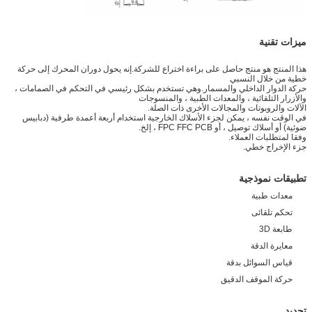
ميزات تقنية
هذا المنتج هو منتج حاصل على براءة اختراع للشركة.إنه يحول دوران المحرك إلى حركة
خطية من خلال النسبي
حركة الدوار الداخلي والمسمار.وهي تستخدم بشكل رئيسي في التحكم في الصمامات ،
والأزرار التلقائية ، والمعدات الطبية ، والمنسوجات
الآلات والروبوتات والمجالات الأخرى ذات الصلة.
في الوقت نفسه ، يمكن لجزء الأسلاك الخارجية استخدام أربعة أعمدة طرفية (دبابيس
ضوئية) أو أسلاك توصيل ، أو FPC FFC PCB ، إلخ.
وفقا لمتطلبات العملاء.
جزء الإخراج خطي.
تطبيقات نموذجية
معدات طبية
تحكم تلقائى
طابعة 3D
معايرة الدقة
قياس السوائل بدقة
حركة الموقف الدقيق
تحديد