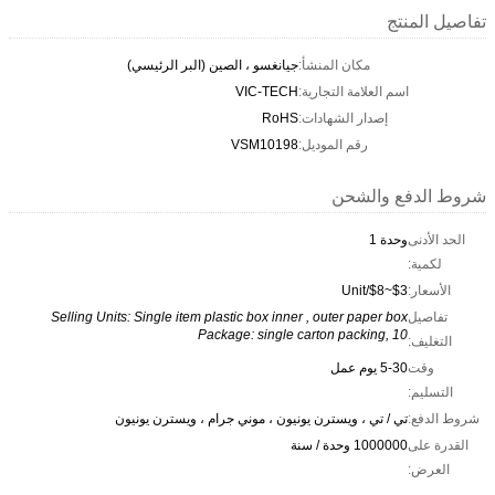
تفاصيل المنتج
مكان المنشأ:
جيانغسو ، الصين (البر الرئيسي)
اسم العلامة التجارية:
VIC-TECH
إصدار الشهادات:
RoHS
رقم الموديل:
VSM10198
شروط الدفع والشحن
الحد الأدنى
وحدة 1
لكمية:
الأسعار:
$3~$8/Unit
تفاصيل
Selling Units: Single item plastic box inner , outer paper box
Package: single carton packing, 10
التغليف:
وقت
5-30 يوم عمل
التسليم:
شروط الدفع:
تي / تي ، ويسترن يونيون ، موني جرام ، ويسترن يونيون
القدرة على
1000000 وحدة / سنة
العرض: