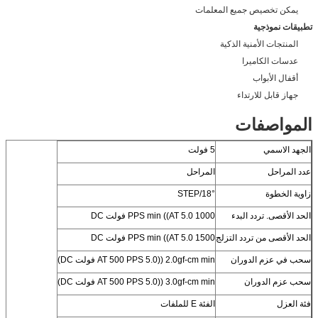
يمكن تخصيص جميع المعلمات
تطبيقات نموذجية
المنتجات الأمنية الذكية
عدسات الكاميرا
أقفال الأبواب
جهاز قابل للارتداء
المواصفات
الجهد الاسمي
5 فولت
عدد المراحل
المراحل
زاوية الخطوة
18°/STEP
الحد الأقصى. تردد البدء
1000 PPS min ((AT 5.0 فولت DC
الحد الأقصى من تردد التزلج
1500 PPS min ((AT 5.0 فولت DC
سحب في عزم الدوران
2.0gf-cm min ((AT 500 PPS 5.0 فولت DC)
سحب عزم الدوران
3.0gf-cm min ((AT 500 PPS 5.0 فولت DC)
فئة العزل
الفئة E للملفات