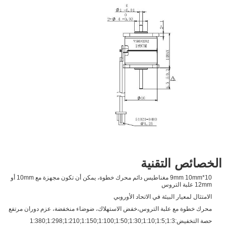
الخصائص التقنية
10*9mm 10mm مغناطيس دائم محرك خطوة، يمكن أن تكون مجهزة مع 10mm أو
12mm علبة التروس
الامتثال لمعيار البيئة في الاتحاد الأوروبي
محرك خطوة مع علبة التروس،خفض الاستهلاك، ضوضاء منخفضة، عزم دوران مرتفع
حصة التخفيض:1:3;1:5;1:10;1:30;1:50;1:100;1:150;1:210;1:298;1:380