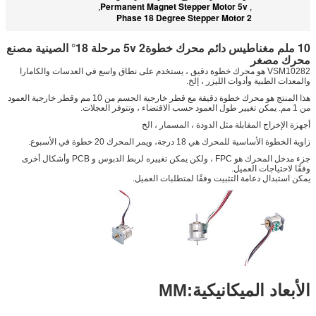
Permanent Magnet Stepper Motor 5v
,
,
2 Phase 18 Degree Stepper Motor
10 ملم مغناطيس دائم محرك خطوة5v 2 مرحلة 18° الصينية مصنع
محرك مصغر
VSM10282 هو محرك خطوة دقيق ، يستخدم على نطاق واسع في العدسات والكامارا
والمعدات الطبية وأدوات الليزر ، إلخ.
هذا المنتج هو محرك خطوة دقيقة مع قطر خارجية الجسم من 10 مم وقطر خارجية العمود
من 1 مم. يمكن تغيير طول العمود حسب الاقتضاء ، وتتوفر العجلات.
أجهزة الإخراج المقابلة مثل الدودة ، المسمار ، الخ
زاوية الخطوة الأساسية للمحرك هي 18 درجة، ويمر المحرك 20 خطوة في الأسبوع.
جزء مدخل المحرك هو FPC ، ولكن يمكن تغييره لربط الدبوس و PCB وأشكال أخرى
وفقًا لاحتياجات العميل.
يمكن استبدال دعامة التثبيت وفقًا لمتطلبات العميل.
الأبعاد الميكانيكية:MM