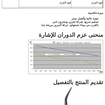
قوة العزل
قوة العزل
مقاومة العزل
1MΩ ((DC 100 فولت)
ميزة تنافسية
درجة حرارة العمل
-20~+70 درجة مئوية
جودة عالية وأفضل سعر
تسليم سريع، شركة تخزين ومخزون غني
بالقرب من ميناء شنغهاي، حركة المرور مريحة جدا.
منحنى عزم الدوران للإشارة
تقديم المنتج بالتفصيل