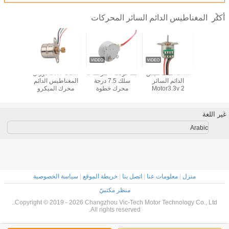
المغناطيس الدائم السائر المحركات
أكثر
تدريجي
8MM المغناطيس
12 فولت 4 مرحلة 5
CW / CCW دوران
المعدني
الدائم السائر
سلك 7.5 درجة
المغناطيس الدائم
100
Motor3.3v 2
محرك خطوة
محرك الميكرو
المغناطي
المرحلة 18 °
الصينية بيع بالجملة
خطوة 2 المرحلة 4
الصينية البسيطة
ضوضاء منخفضة
سلك الوزن 4g 18
درجة زاوي
للسيارات المصنعة
مغناطيس دائم
درجة
غير اللغة
محرك خطوة
Arabic
منزل
|
معلومات عنا
|
اتصل بنا
|
خريطة الموقع
|
سياسة الخصوصية
منظر مكتبيّ
Copyright © 2019 - 2026 Changzhou Vic-Tech Motor Technology Co., Ltd..
All rights reserved.