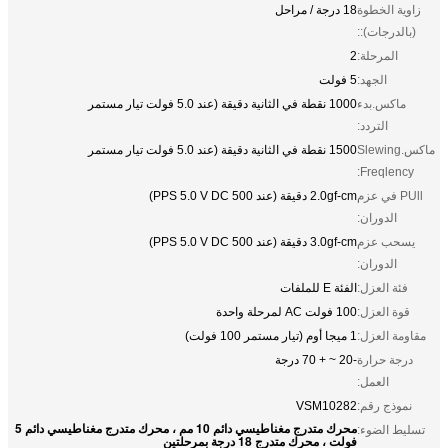
زاوية الخطوة
18 درجة / مراحل
(بالدرجات)::
المرحلة:
2
الجهد:
5 فولت
ماكس.بدء
1000 نقطة في الثانية دقيقة (عند 5.0 فولت تيار مستمر
التردد:
ماكس.Slewing
1500 نقطة في الثانية دقيقة (عند 5.0 فولت تيار مستمر
Freqlency:
PUll في عزم
2.0gf-cm دقيقة (عند 500 PPS 5.0 V DC)
الدوران:
يسحب عزم
3.0gf-cm دقيقة (عند 500 PPS 5.0 V DC)
الدوران:
فئة العزل:
الفئة E للملفات
قوة العزل:
100 فولت AC لمرحلة واحدة
مقاومة العزل:
1 ميجا أوم (تيار مستمر 100 فولت)
درجة حرارة
-20 ~ + 70 درجة
العمل:
نموذج رقم:
VSM10282
محرك متدرج مغناطيسي دائم 10 مم ، محرك متدرج مغناطيسي دائم 5
تسليط الضوء:
فولت ، محرك متدرج 18 درجة بمرحلتين