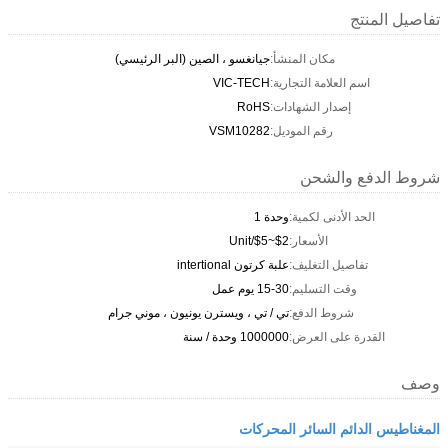
تفاصيل المنتج
مكان المنشأ:
جيانغسو ، الصين (البر الرئيسي)
اسم العلامة التجارية:
VIC-TECH
إصدار الشهادات:
RoHS
رقم الموديل:
VSM10282
شروط الدفع والشحن
الحد الأدنى لكمية:
وحدة 1
الأسعار:
$2~$5/Unit
تفاصيل التغليف:
علبة كرتون intertional
وقت التسليم:
15-30 يوم عمل
شروط الدفع:
تي / تي ، ويسترن يونيون ، موني جرام
القدرة على العرض:
1000000 وحدة / سنة
وصف
المغناطيس الدائم السائر المحركات