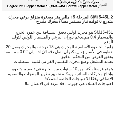
محرك متدرج 18 درجة في الدقيقة
الضوء:
18 Degree Pm Stepper Motor
SM15-45L Screw Stepper Motor
,
,
SM15-45L 2 المرحلة 15 مللي متر مصغرة منزلق برغي محرك
متدرج 6 فولت تيار مستمر مساءً محرك متدرج
SM15-45L هو محرك لولبي دقيق.المسافة بين عمود الخرج
والمسمار 0.4 مم.يدعم دوران البرغي والمسمار اللولبي لتوليد
الدفع.
زاوية الخطوة الأساسية للمحرك هي 18 درجة ، والمحرك يعمل 20
خطوة في الأسبوع ، ويمكن أن تصل دقة الإزاحة إلى 0.02 مم ، مما
يحقق الغرض من التحكم الدقيق.
يعتمد المشغل وضع محرك التقسيم الفرعي لتلبية المتطلبات.
يتمتع فريقنا بأكثر من 10 سنوات من الخبرة في تصميم وتطوير
وإنتاج محركات السائر ، ويمكنه تحقيق تطوير المنتجات والتصميم
الإضافي وفقًا للاحتياجات الخاصة للعملاء!
احتياجات العملاء هي جهودنا ، فلا تتردد في الاتصال بنا!