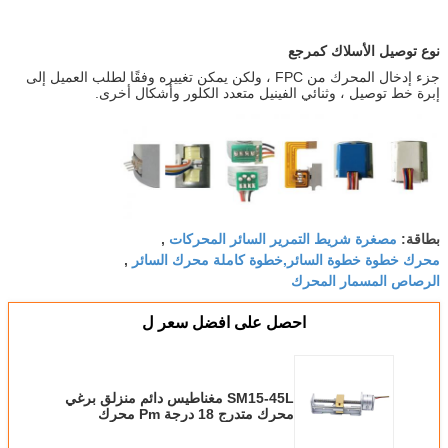
نوع توصيل الأسلاك كمرجع
جزء إدخال المحرك من FPC ، ولكن يمكن تغييره وفقًا لطلب العميل إلى
إبرة خط توصيل ، وثنائي الفينيل متعدد الكلور وأشكال أخرى.
مصغرة شريط التمرير السائر المحركات
بطاقة:
,
محرك خطوة خطوة السائر,خطوة كاملة محرك السائر
,
الرصاص المسمار المحرك
احصل على افضل سعر ل
SM15-45L مغناطيس دائم منزلق برغي
محرك متدرج 18 درجة Pm محرك
متدرج