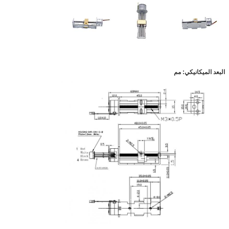
البعد الميكانيكي: مم