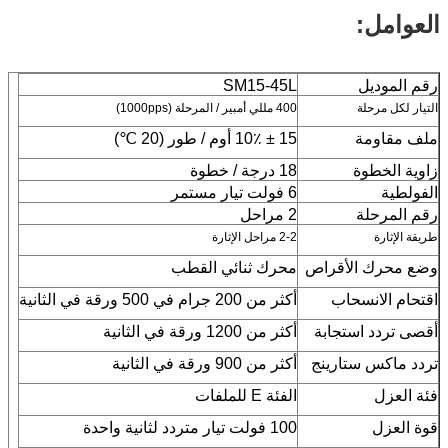
العوامل:
رقم الموديل
SM15-45L
التيار لكل مرحلة
400 مللي أمبير / المرحلة (1000pps)
ملف مقاومة
15 ± 10٪ أوم / طور (20 ℃)
زاوية الخطوة
18 درجة / خطوة
الفولطية
6 فولت تيار مستمر
رقم المرحلة
2 مراحل
طريقة الإثارة
2-2 مراحل الإثارة
وضع محرك الأقراص
محرك ثنائي القطب
اقتحام الانسحاب
أكثر من 200 جرام في 500 ورقة في الثانية
أقصى تردد استجابة
أكثر من 1200 ورقة في الثانية
تردد ماكس ستارينج
أكثر من 900 ورقة في الثانية
فئة العزل
الفئة E للملفات
قوة العزل
100 فولت تيار متردد لثانية واحدة