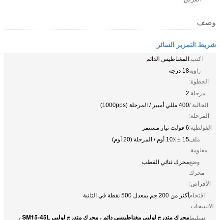
وصف
شريط التمرير السائر
اكتب:
المغناطيس الدائم
زاوية
18 درجة
الخطوة:
مرحلة:
2
الحالية /
400 مللي أمبير / المرحلة (1000pps)
المرحلة:
الفولطية:
6 فولت تيار مستمر
ملف
15 ± 10٪ أوم / المرحلة (20 أوم)
مقاومة:
وضع
محرك ثنائي القطب
محرك
الأقراص:
اقتحام
أكثر من 200 جم بمعدل 500 نقطة في الثانية
الانسحاب:
محرك متدرج لولبي مغناطيسي دائم ، محرك متدرج لولبي SM15-45L ،
تسليط