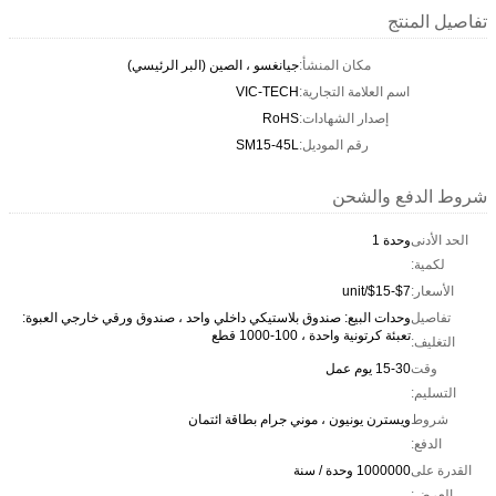
تفاصيل المنتج
مكان المنشأ:
جيانغسو ، الصين (البر الرئيسي)
اسم العلامة التجارية:
VIC-TECH
إصدار الشهادات:
RoHS
رقم الموديل:
SM15-45L
شروط الدفع والشحن
الحد الأدنى
وحدة 1
لكمية:
الأسعار:
$7-$15/unit
تفاصيل
وحدات البيع: صندوق بلاستيكي داخلي واحد ، صندوق ورقي خارجي العبوة:
تعبئة كرتونية واحدة ، 100-1000 قطع
التغليف:
وقت
15-30 يوم عمل
التسليم:
شروط
ويسترن يونيون ، موني جرام بطاقة ائتمان
الدفع:
القدرة على
1000000 وحدة / سنة
العرض: