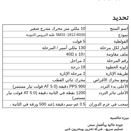
تحديد
اسم المنتج
10 مللي متر محرك متدرج صغير
نموذج
SM10 -1812-603G علبة التروس الدودية
الفولطية
5 فولت
التيار لكل مرحلة
130 مللي أمبير / المرحلة
ملف مقاومة
40Ω ± 10٪
رقم المرحلة
2 مراحل
زاوية الخطوة
18 درجة
طريقة الإثارة
2 مرحلة الإثارة
وضع محرك الأقراص
محرك ثنائي القطب
الأعلى.بدء التردد
900 PPS دقيقة.(AT 5.0 فولت تيار مستمر)
الأعلى.تناثر التردد
1200 نقطة في الثانية دقيقة.(AT 5.0 فولت تيار
مستمر)
سحب في عزم الدوران
3.5 غم-سم دقيقة.(عند 500 ورقة في الثانية ،
5.0 فولت تيار مستمر)
يسحب عزم الدوران
4.2 غم-سم دقيقة.(عند 500 ورقة في الثانية ،
ميزة تنافسية
5.0 فولت تيار مستمر)
جودة عالية وبأفضل سعر.
فئة العزل
الفئة E للملفات
تسليم سريع ، شركة تخزين ومخزون غني