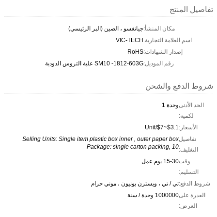
تفاصيل المنتج
مكان المنشأ:
جيانغسو ، الصين (البر الرئيسي)
اسم العلامة التجارية:
VIC-TECH
إصدار الشهادات:
RoHS
رقم الموديل:
SM10 -1812-603G علبة التروس الدودية
شروط الدفع والشحن
الحد الأدنى
وحدة 1
لكمية:
الأسعار:
$3.1~$7/Unit
تفاصيل
Selling Units: Single item plastic box inner , outer paper box
Package: single carton packing, 10
التغليف:
وقت
15-30 يوم عمل
التسليم:
شروط الدفع:
تي / تي ، ويسترن يونيون ، موني جرام
القدرة على
1000000 وحدة / سنة
العرض: