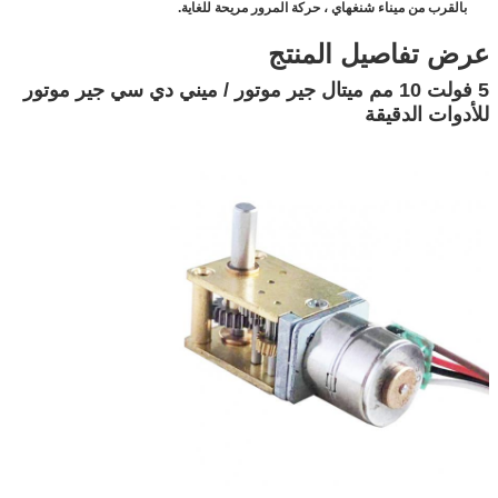
قوة العزل
100 فولت تيار متردد لثانية واحدة
بالقرب من ميناء شنغهاي ، حركة المرور مريحة للغاية.
مقاومة العزل
50 مΩ تيار مستمر 500 فولت
عرض تفاصيل المنتج
نطاق الحرارة الشغالة
-0 ~ + 55 درجة
وزن
13 جرام
5 فولت 10 مم ميتال جير موتور / ميني دي سي جير موتور
خدمة صانعي القطع
متوفرة
للأدوات الدقيقة
الأصلية وأوديإم