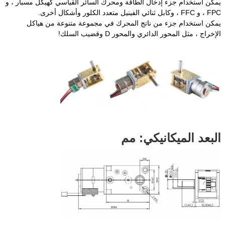
يمكن استخدام جزء إدخال الطاقة ومحرك السائر القياسي كهيكل مسبار ، و
FPC ، و FFC ، وكابل ثنائي الفينيل متعدد الكلور وأشكال أخرى.
يمكن استخدام جزء من ناتج المحرك في مجموعة متنوعة من هياكل
الإخراج ، مثل المحور الدائري والمحور D وقضيب السلك!
البعد الميكانيكي: مم