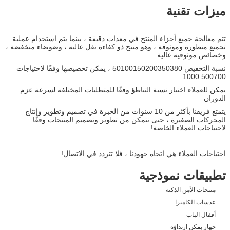
ميزات تقنية
تتم معالجة جميع أجزاء المنتج في معدات دقيقة ، بينما يتم استخدام عملية
تجميع متطورة وموثوقة ، وهو منتج ذو كفاءة نقل عالية ، وضوضاء منخفضة ،
وخصائص موثوقية عالية
نسبة التخفيض 50100150200350380 ، يمكن تخصيصها وفقًا لاحتياجات
500700 1000
يمكن للعملاء اختيار نسبة التباطؤ وفقًا للمتطلبات المختلفة لسرعة عزم
الدوران
يتمتع فريقنا بأكثر من 10 سنوات من الخبرة في تصميم وتطوير وإنتاج
المحركات الصغيرة ، حتى نتمكن من تطوير وتصميم المنتجات وفقًا
لاحتياجات العملاء الخاصة!
احتياجات العملاء هي اتجاه جهودنا ، فلا تتردد في الاتصال!
تطبيقات نموذجية
منتجات الأمن الذكية
عدسات الكاميرا
أقفال الباب
جهاز يمكن ارتداؤه