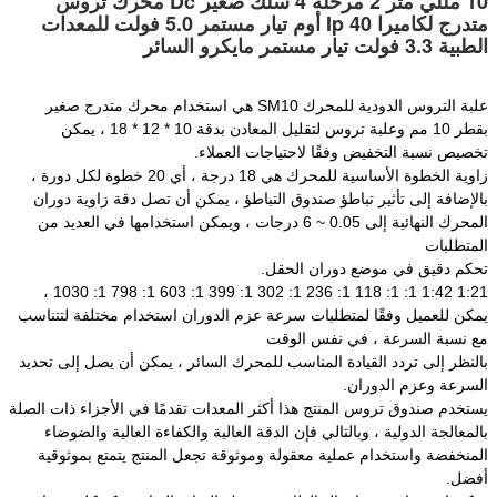
10 مللي متر 2 مرحلة 4 سلك صغير Dc محرك تروس
متدرج لكاميرا Ip 40 أوم تيار مستمر 5.0 فولت للمعدات
الطبية 3.3 فولت تيار مستمر مايكرو السائر
علبة التروس الدودية للمحرك SM10 هي استخدام محرك متدرج صغير
بقطر 10 مم وعلبة تروس لتقليل المعادن بدقة 10 * 12 * 18 ، يمكن
تخصيص نسبة التخفيض وفقًا لاحتياجات العملاء.
زاوية الخطوة الأساسية للمحرك هي 18 درجة ، أي 20 خطوة لكل دورة ،
بالإضافة إلى تأثير تباطؤ صندوق التباطؤ ، يمكن أن تصل دقة زاوية دوران
المحرك النهائية إلى 0.05 ~ 6 درجات ، ويمكن استخدامها في العديد من
المتطلبات
تحكم دقيق في موضع دوران الحقل.
1:21 1:42 1: 1: 118 1: 236 1: 302 1: 399 1: 603 1: 798 1: 1030 ،
يمكن للعميل وفقًا لمتطلبات سرعة عزم الدوران استخدام مختلفة لتتناسب
مع نسبة السرعة ، في نفس الوقت
بالنظر إلى تردد القيادة المناسب للمحرك السائر ، يمكن أن يصل إلى تحديد
السرعة وعزم الدوران.
يستخدم صندوق تروس المنتج هذا أكثر المعدات تقدمًا في الأجزاء ذات الصلة
بالمعالجة الدولية ، وبالتالي فإن الدقة العالية والكفاءة العالية والضوضاء
المنخفضة واستخدام عملية معقولة وموثوقة تجعل المنتج يتمتع بموثوقية
أفضل.