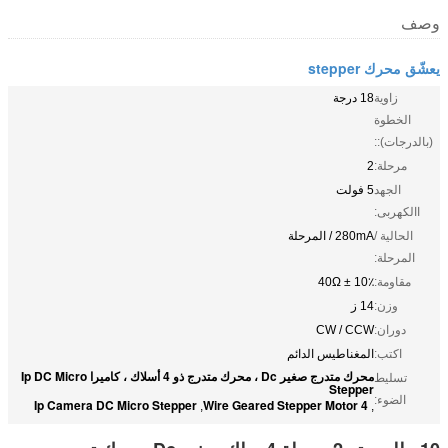
وصف
يعشّق محرك stepper
زاوية
18 درجة
الخطوة
(بالدرجات)::
مرحلة:
2
الجهد
5 فولت
االكهربى:
الحالية /
280mA / المرحلة
المرحلة:
مقاومة:
40Ω ± 10٪
وزن:
14 ز
دوران:
CW / CCW
اكتب:
المغناطيس الدائم
محرك متدرج صغير Dc ، محرك متدرج ذو 4 أسلاك ، كاميرا Ip DC Micro
تسليط
Stepper
الضوء:
Ip Camera DC Micro Stepper
4 Wire Geared Stepper Motor
,
,