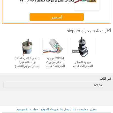
محرك متدرج موجه لكاميرا Ip 40 أوم
تيار مستمر 5.0 فولت
استمر
يعشّق محرك stepper
أكثر
درج مسنن
Nema14 35mm
20MM موجهة
35 مم 4 المرحلة 12
18 درجة 
ت الطبية
موجهة السائر
السائر موتور 2
فولت الصغيرة
صغيرة مح
المحركات عالية
المرحلة 4 سلك
السائر موتور التباطؤ
عزم الدوران 2
يخطو موتور لمحلل
محلل أمراض الدم /
صندوق تر
المرحلة 5V علبة
البول
محلل الكيمياء
التروس الكوكبية
الحيوية
غير اللغة
Arabic
منزل
|
معلومات عنا
|
اتصل بنا
|
خريطة الموقع
|
سياسة الخصوصية