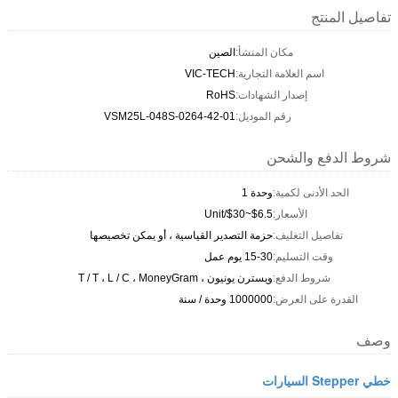
تفاصيل المنتج
مكان المنشأ:
الصين
اسم العلامة التجارية:
VIC-TECH
إصدار الشهادات:
RoHS
رقم الموديل:
VSM25L-048S-0264-42-01
شروط الدفع والشحن
الحد الأدنى لكمية:
وحدة 1
الأسعار:
$6.5~$30/Unit
تفاصيل التغليف:
حزمة التصدير القياسية ، أو يمكن تخصيصها
وقت التسليم:
15-30 يوم عمل
شروط الدفع:
ويسترن يونيون ، T / T ، L / C ، MoneyGram
القدرة على العرض:
1000000 وحدة / سنة
وصف
خطي Stepper السيارات