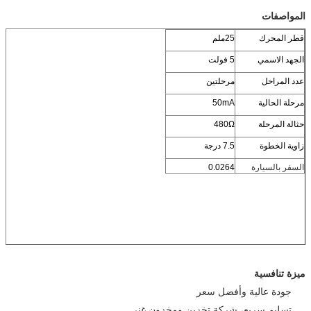
المواصفات
قطر المحرك
25ملم
الجهد الاسمي
5 فولت
عدد المراحل
مرحلتين
مرحلة الحالية
50mA
حثالة المرحلة
480Ω
زاوية الخطوة
7.5 درجة
السفر بالسيارة
0.0264
ميزة تنافسية
جودة عالية وأفضل سعر
تسليم سريع، شركة تخزين ومخزون غني