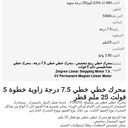
الحث
480 (± 10%) أوم/20 درجة مئوية
الطور:
المرحلة
50MA
الحالية:
زاوية
7.5 درجة
الخطوة:
الجهد
25ملم
القياسي:
القوة:
3.85 واط
محرك خطي رمح مخصص ، محرك خطي خطي 7.5 درجة ، محرك خطي
تسليط
مغناطيسي دائم 5 فولت
الضوء:
7.5 Degree Linear Stepping Motor
,
,
5V Permanent Magnet Linear Motor
محرك خطي خطي 7.5 درجة زاوية خطوة 5
فولت 25 ملم قطر
محرك خطي خطي من سلسلة VSM25L ، عندما يعمل الدوار باستمرار ، سيتحرك
المسمار الرئيسي إلى الأمام أو إلى الوراء. يمكن تقسيم هذا العمود إلى 3 أنواع من هياكل
المحرك:نوع العمود الثابت، من خلال نوع العمود ونوع المحرك الخارجي.
هذا المنتج هو محرك خطي خطي مع قطر 25 ملم.
عمود المسمار مخصص
يمكن تخصيص المعلمات وفقًا لمتطلبات العميل.