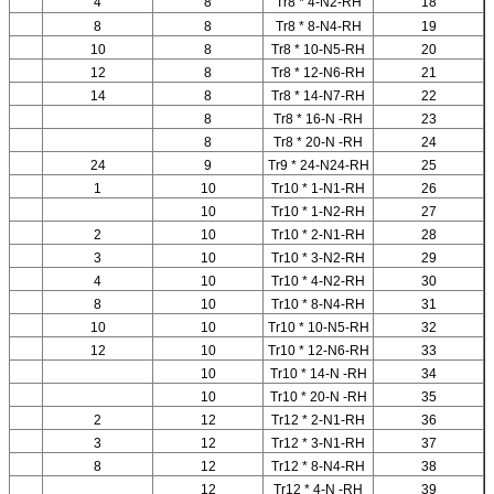
4
8
Tr8 * 4-N2-RH
18
8
8
Tr8 * 8-N4-RH
19
10
8
Tr8 * 10-N5-RH
20
12
8
Tr8 * 12-N6-RH
21
14
8
Tr8 * 14-N7-RH
22
8
Tr8 * 16-N -RH
23
8
Tr8 * 20-N -RH
24
24
9
Tr9 * 24-N24-RH
25
1
10
Tr10 * 1-N1-RH
26
10
Tr10 * 1-N2-RH
27
2
10
Tr10 * 2-N1-RH
28
3
10
Tr10 * 3-N2-RH
29
4
10
Tr10 * 4-N2-RH
30
8
10
Tr10 * 8-N4-RH
31
10
10
Tr10 * 10-N5-RH
32
12
10
Tr10 * 12-N6-RH
33
10
Tr10 * 14-N -RH
34
10
Tr10 * 20-N -RH
35
2
12
Tr12 * 2-N1-RH
36
3
12
Tr12 * 3-N1-RH
37
8
12
Tr12 * 8-N4-RH
38
12
Tr12 * 4-N -RH
39