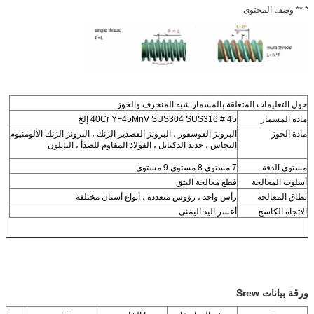
* ** وصف المحتوى
حول التعليمات المتعلقة بالمسمار شبه المنحرف والجوز
مادة المسمار
45 # 40Cr YF45MnV SUS304 SUS316 إلخ
مادة الجوز
البرونز الفوسفور ، البرونز القصدير الزنك ، البرونز الزنك الألومنيوم
النحاس ، حديد الدكتايل ، الفولاذ المقاوم للصدأ ، النايلون
مستوى الدقة
7 مستوى 8 مستوى 9 مستوى
أسلوب المعالجة
قطع معالجة البثق
نطاق المعالجة
رأس واحد ، رؤوس متعددة ، أنواع أسنان مختلفة
الاتجاه الكاسح
أعسر اليد اليمنى
ورقة بيانات Srew