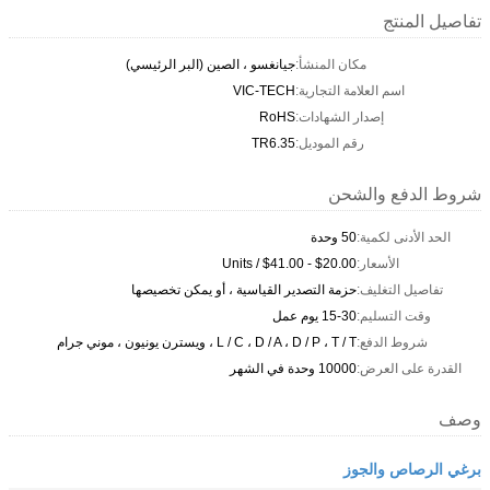
تفاصيل المنتج
مكان المنشأ:
جيانغسو ، الصين (البر الرئيسي)
اسم العلامة التجارية:
VIC-TECH
إصدار الشهادات:
RoHS
رقم الموديل:
TR6.35
شروط الدفع والشحن
الحد الأدنى لكمية:
50 وحدة
الأسعار:
$20.00 - $41.00 / Units
تفاصيل التغليف:
حزمة التصدير القياسية ، أو يمكن تخصيصها
وقت التسليم:
15-30 يوم عمل
شروط الدفع:
L / C ، D / A ، D / P ، T / T ، ويسترن يونيون ، موني جرام
القدرة على العرض:
10000 وحدة في الشهر
وصف
برغي الرصاص والجوز