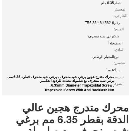
قطر
6.35 ملم
المسمار
الخارجي:
رقم
TR6.35 * 8.4582-6
المنتج:
فئة:
برغي شبه منحرف
الصف
فئة أ
المادي:
نوع
المعيار الوطني
قياسي:
يبدأ:
6 يبدأ
محرك متدرج هجين برغي شبه منحرف ، برغي شبه منحرف قطره 6.35 مم ،
تسليط
برغي شبه منحرف مع صامولة مضادة للردود العكسي
الضوء:
6.35mm Diameter Trapezoidal Screw
,
,
Trapezoidal Screw With Anti Backlash Nut
محرك متدرج هجين عالي
الدقة بقطر 6.35 مم برغي
شبه منحرف مع صامولة