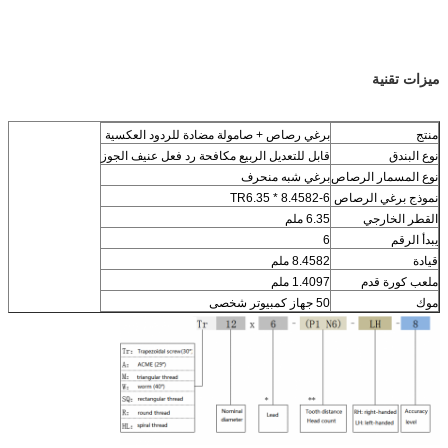
ميزات تقنية
منتج
برغي رصاص + صامولة مضادة للردود العكسية
نوع البندق
قابل للتعديل الربيع مكافحة رد فعل عنيف الجوز
نوع المسمار الرصاص
برغي شبه منحرف
نموذج برغي الرصاص
TR6.35 * 8.4582-6
القطر الخارجي
6.35 ملم
يبدأ الرقم
6
قيادة
8.4582 ملم
ملعب كورة قدم
1.4097 ملم
موك
50 جهاز كمبيوتر شخصى