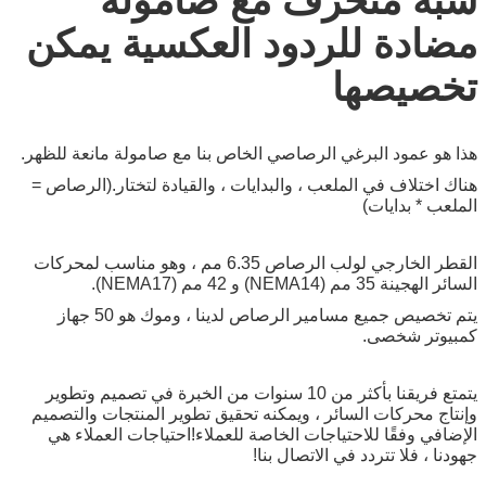
مضادة للردود العكسية يمكن
تخصيصها
هذا هو عمود البرغي الرصاصي الخاص بنا مع صامولة مانعة للظهر.
هناك اختلاف في الملعب ، والبدايات ، والقيادة لتختار.(الرصاص =
الملعب * بدايات)
القطر الخارجي لولب الرصاص 6.35 مم ، وهو مناسب لمحركات
السائر الهجينة 35 مم (NEMA14) و 42 مم (NEMA17).
يتم تخصيص جميع مسامير الرصاص لدينا ، وموك هو 50 جهاز
كمبيوتر شخصى.
يتمتع فريقنا بأكثر من 10 سنوات من الخبرة في تصميم وتطوير 
وإنتاج محركات السائر ، ويمكنه تحقيق تطوير المنتجات والتصميم 
الإضافي وفقًا للاحتياجات الخاصة للعملاء!احتياجات العملاء هي 
جهودنا ، فلا تتردد في الاتصال بنا!