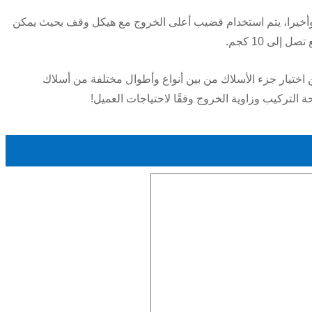
ا المحرك الخطوي لديه علبة معدات مدمجة بنسبة تخفيض 110وأخيرا، يتم استخدام قضيب أعلى الخروج مع هيكل وقف بحيث يمكن
إلى 10 كجم.
ا المحرك ، ويمكن اختيار جزء الأسلاك من بين أنواع وأطوال مختلفة من أسلاك