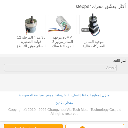
يعشّق محرك stepper
أكثر
درج مسنن
Nema14 35mm
20MM موجهة
35 مم 4 المرحلة 12
18 درجة 
ت الطبية
موجهة السائر
السائر موتور 2
فولت الصغيرة
صغيرة مح
المحركات عالية
المرحلة 4 سلك
السائر موتور التباطؤ
عزم الدوران 2
يخطو موتور لمحلل
محلل أمراض الدم /
صندوق تر
المرحلة 5V علبة
البول
محلل الكيمياء
التروس الكوكبية
الحيوية
غير اللغة
Arabic
منزل
|
معلومات عنا
|
اتصل بنا
|
خريطة الموقع
|
سياسة الخصوصية
منظر مكتبيّ
Copyright © 2019 - 2026 Changzhou Vic-Tech Motor Technology Co., Ltd..
All rights reserved.