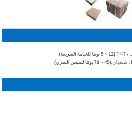
(5 ~ 12 يوما للخدمة السريعة)
ء شنغهاي.
(45 ~ 70 يومًا للشحن البحري)