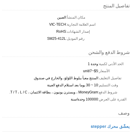
تفاصيل المنتج
مكان المنشأ:
الصين
اسم العلامة التجارية:
VIC-TECH
إصدار الشهادات:
RoHS
رقم الموديل:
SM25-412L
شروط الدفع والشحن
الحد الأدنى لكمية:
وحدة 1
الأسعار:
$5~7/unit
تفاصيل التغليف:
المنتج معبأ ببلوط اللؤلؤ، والخارج في صندوق.
وقت التسليم:
10 ~ 30 يوما بعد استلام الدفع العينة
شروط الدفع:
MoneyGram ، ويسترن يونيون ، بطاقة الائتمان ، T / T ، L / C.
القدرة على العرض:
100000 وحدة/سنة
وصف
يعشّق محرك stepper