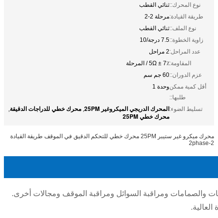
نوع المحرك::
ثنائي القطب
طريقة القيادة:
مرحلة 2-2
نوع الملف::
ثنائي القطب
زاوية الخطوة::
7.5 درجة/10
عدد المراحل:
2 مراحل
المقاومة:
5Ω ± 7٪ / المرحلة
عزم الدوران::
60 جم ​​سم
أقل كمية ممكن
وحدة 1
طلبها::
المحرك الدريجي الميكروغير 25PM
محرك خطي للدراجات الدقيقة
تسليط الضوء:
,
,
محرك خطي 25PM
محرك ميكرو غير ستيبر 25PM محرك خطي للتحكم الدقيق في الموقف طريقة القيادة
2-2phase
رئيسي في الطابعات والصمامات ومراقبة السوائل ومراقبة الموقف ومجالات أخرى.
العالية.