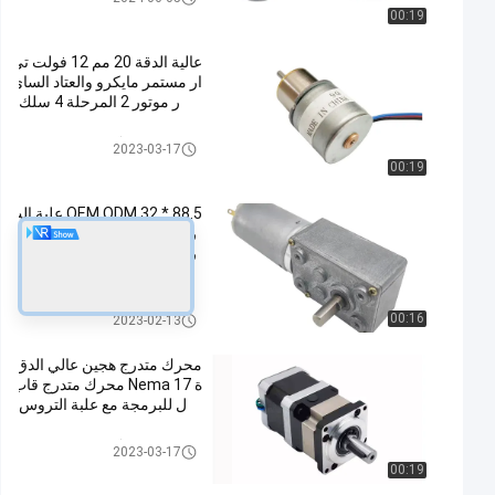
ت
00:19
عالية الدقة 20 مم 12 فولت تي
ار مستمر مايكرو والعتاد السائ
ر موتور 2 المرحلة 4 سلك
يعشّق محرك stepper
2023-03-17
00:19
OEM ODM 32 * 88.5 علبة الت
روس Micro DC Motor 90 د
رجة الزاوية اليمنى 1-100 دو
رة في الدقيقة 12V 24V
السيارات الصغيرة والعتاد العاصم
00:16
2023-02-13
ة
محرك متدرج هجين عالي الدق
ة Nema 17 محرك متدرج قاب
ل للبرمجة مع علبة التروس
يعشّق محرك stepper
2023-03-17
00:19