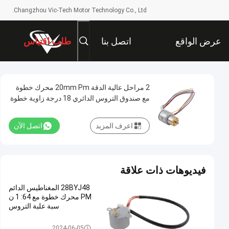
Changzhou Vic-Tech Motor Technology Co., Ltd.
عرض الواقع
اتصل بنا
طلب اقتباس
الافتراضي
2 مراحل عالية الدقة 20mm Pm محرك خطوة
مع صندوق التروس الدائري 18 درجة زاوية خطوة
لمعدات الأجهزة المنزلية
اعرف المزيد
اتصل الآن
فيديوهات ذات علاقة
28BYJ48 المغناطيس الدائم
PM محرك خطوة مع 64: 1 ن
سبة علبة التروس
المغناطيس الدائم السائر المحركا
2024-06-05