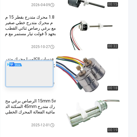
خطي Stepper السيارات
00:15
2026-04-09
1.8 محرك متدرج بقطر 15 م
م محرك متدرج خطي صغير
مع برغي رصاص ثنائي القطب
بجهد 5 فولت تيار مستمر مع م
نزلق بلاستيكي
خطي Stepper السيارات
00:32
2025-10-27
عدسات الكاميرا محرك متدر
ج صغير 8 مم 2 مرحلة 4 سل
ك مع ترس نحاسي
السائر المحركات الصغيرة
2024-04-25
00:18
15mm 5v الرصاص برغي مح
رك متدرج 45mm السكتة الد
ماغية الفعالة المحرك الخطي
شريط التمرير السائر
2025-12-01
00:19