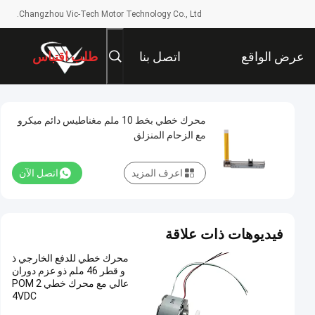
Changzhou Vic-Tech Motor Technology Co., Ltd.
عرض الواقع
اتصل بنا
طلب اقتباس
الافتراضي
محرك خطي بخط 10 ملم مغناطيس دائم ميكرو
مع الزحام المنزلق
اعرف المزيد
اتصل الآن
فيديوهات ذات علاقة
محرك خطي للدفع الخارجي ذ
و قطر 46 ملم ذو عزم دوران
عالي مع محرك خطي POM 2
4VDC