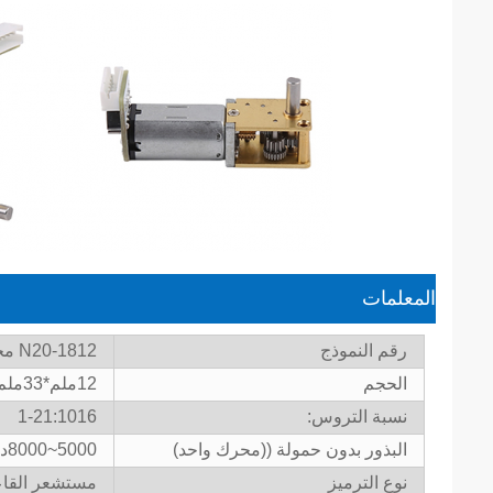
المعلمات
رقم النموذج
N20-1812 محرك Worm Gear
الحجم
12ملم*33ملم
نسبة التروس:
1-21:1016
البذور بدون حمولة ((محرك واحد)
5000~8000دورة في الدقيقة
نوع الترميز
مستشعر القاع