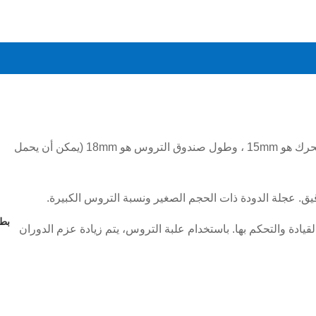
القطر الخارجي لمحرك N20 هو 12mm * 10mm ، وطول المحرك هو 15mm ، وطول صندوق التروس هو 18mm (يمكن أن يحمل
 عجلة الدودة ذات الحجم الصغير ونسبة التروس الكبيرة.
بطا
قيادة والتحكم بها. باستخدام علبة التروس، يتم زيادة عزم الدوران