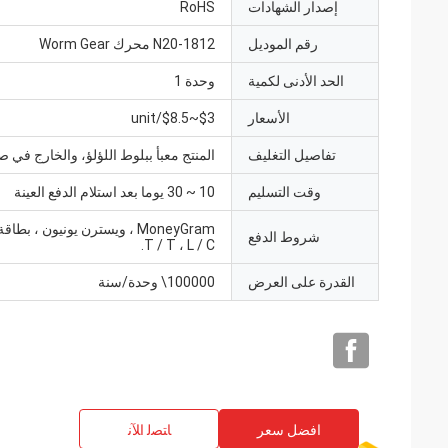
إصدار الشهادات
RoHS
رقم الموديل
N20-1812 محرك Worm Gear
الحد الأدنى لكمية
وحدة 1
الأسعار
$3~$8.5/unit
تفاصيل التغليف
المنتج معبأ ببلوط اللؤلؤ، والخارج في 
وقت التسليم
10 ~ 30 يوما بعد استلام الدفع العينة
MoneyGram ، ويسترن يونيون ، بطاق
شروط الدفع
T / T ، L / C.
القدرة على العرض
100000\ وحدة/سنة
افضل سعر
ﺎﺘﺼﻟ ﺍﻶﻧ