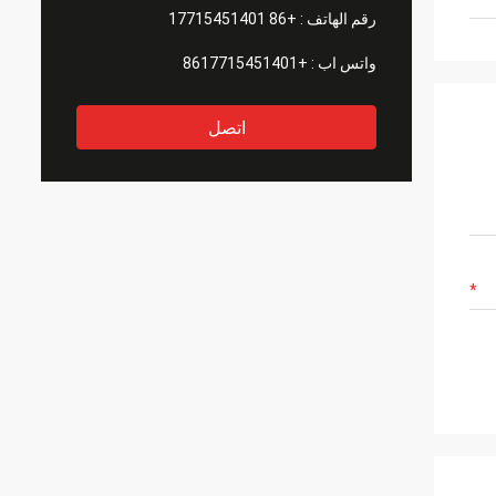
رقم الهاتف :
+86 17715451401
واتس اب :
+8617715451401
اتصل