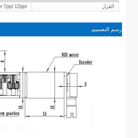
القرار
r 7ppr 12ppr
رسم التصميم