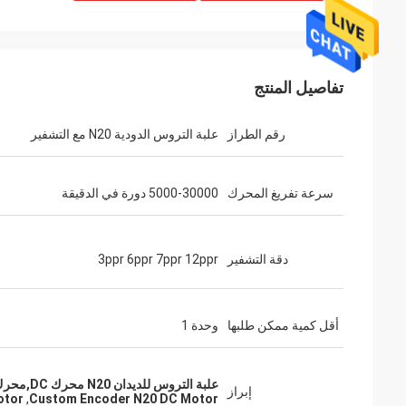
تفاصيل المنتج
رقم الطراز
علبة التروس الدودية N20 مع التشفير
سرعة تفريغ المحرك
5000-30000 دورة في الدقيقة
دقة التشفير
3ppr 6ppr 7ppr 12ppr
أقل كمية ممكن طلبها
وحدة 1
علبة التروس للديدان N20 محرك DC,محرك N20 DC مُعدل خصيصاً,محرك علبة التروس للديدان 30000RPM
إبراز
otor
,
Custom Encoder N20 DC Motor