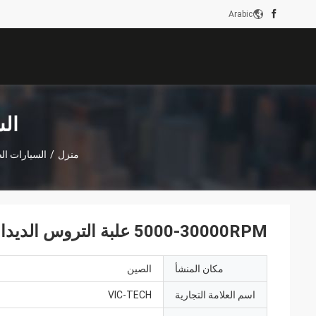
Arabic
الس
منزل
/
السيارات الص
5000-30000RPM علبة التروس الديدان N20 محرك DC مع مكيف مخصص
مكان المنشأ
الصين
اسم العلامة التجارية
VIC-TECH