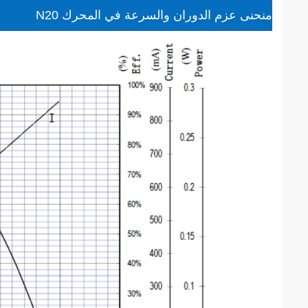
منحنى عزم الدوران والسرعة في المحرك N20