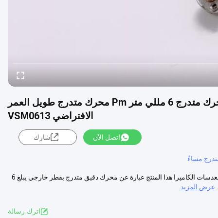
عالية السرعة 2 المرحلة 4 سلك مايكرو محرك متدرج 6 مللي متر Pm محرك متدرج طويل العمر
الافتراضي VSM0613
اتصل الآن
شارك
درج مساءً
محرك متدرج صغير بطول 6 مللي متر 2 مرحلة 4 سلك مساءً محرك متدرج لعدسات الكاميرا هذا المنتج عبارة عن محرك دقيق متدرج بقطر خارجي يبلغ 6
عرض المزيد
اترك رسالة