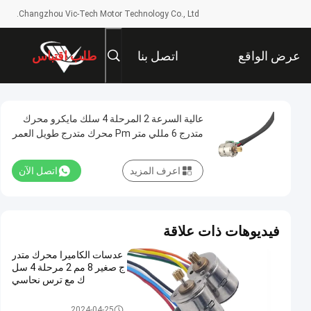
Changzhou Vic-Tech Motor Technology Co., Ltd.
عرض الواقع
اتصل بنا
طلب اقتباس
الافتراضي
عالية السرعة 2 المرحلة 4 سلك مايكرو محرك
متدرج 6 مللي متر Pm محرك متدرج طويل العمر
الافتراضي VSM0613
اعرف المزيد
اتصل الآن
فيديوهات ذات علاقة
عدسات الكاميرا محرك متدر
ج صغير 8 مم 2 مرحلة 4 سل
ك مع ترس نحاسي
السائر المحركات الصغيرة
2024-04-25