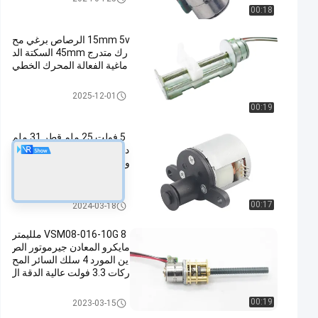
00:18
15mm 5v الرصاص برغي مح
رك متدرج 45mm السكتة الد
ماغية الفعالة المحرك الخطي
شريط التمرير السائر
2025-12-01
00:19
5 فولت 25 ملم قطر 31 ملم
دورة عالية مسافة محرك خط
وة معدل للتحليل اللعاب٬ تحلي
ل الدم٬ آلة لحام
يعشّق محرك stepper
00:17
2024-03-18
VSM08-016-10G 8 ملليمتر
مايكرو المعادن جيرموتور الص
ين المورد 4 سلك السائر المح
ركات 3.3 فولت عالية الدقة ال
سائر المحركات
مايكرو ميتال جيرموتور
00:19
2023-03-15